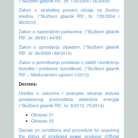
(“Službeni glasnik RS”, br. 135/2004 i 36/2009)
Zakon o strateškoj proceni uticaja na životnu
sredinu, (“Službeni glasnik RS”, br. 135/2004 i
88/2010)
Zakon o nacionalnim parkovima, (“Službeni glasnik
RS”, br. 39/93 i 44/93)
Zakon o upravljanju otpadom, (“Službeni glasnik
RS”, br. 36/2009 i 88/2010)
Zakon o potvrđivanju protokola o zaštiti i korišćenju
biološke i predeone raznolikosti, (“Službeni glasnik
RS” – Međunarodni ugovori 1/2013)
Decrees:
Uredba o uslovima i postupku sticanja statusa
povlašćenog proizvođača električne energije
(“Službeni glasnik RS”, br. 8/2013, 70/2014)
Obrazac 01
Obrazac 02
Decree on conditions and procedure for acquiring
the status of privileged power producer (Official