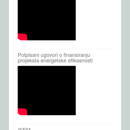
Potpisani ugovori o finansiranju
projekata energetske efikasnosti
ISEM