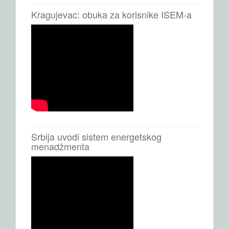
Kragujevac: obuka za korisnike ISEM-a
Srbija uvodi sistem energetskog
menadžmenta